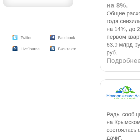
на 8%.
Общие расхо
года снизил
на 14%, до 
первом квар
Twitter
Facebook
63,9 млрд р
LiveJournal
Вконтакте
руб.
Подробне
Рады сообщи
на Крымском
состоялась 
дачи".