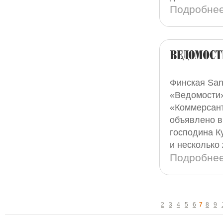
Подробне
Финская San
«Ведомости»
«Коммерсант
объявлено в
господина К
и несколько
Подробне
2
3
4
5
6
7
8
9