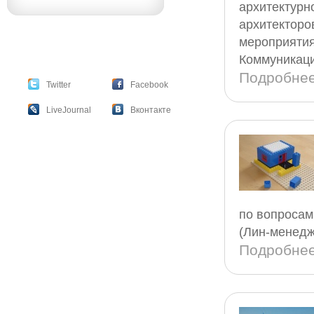
архитектурн
архитектор
мероприятия
Коммуникац
Подробне
Twitter
Facebook
LiveJournal
Вконтакте
по вопросам
(Лин-менедж
Подробне