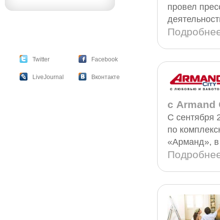
провел прес
деятельност
Подробне
Twitter
Facebook
LiveJournal
Вконтакте
с Armand
С сентября 
по комплекс
«Арманд», в
Подробне