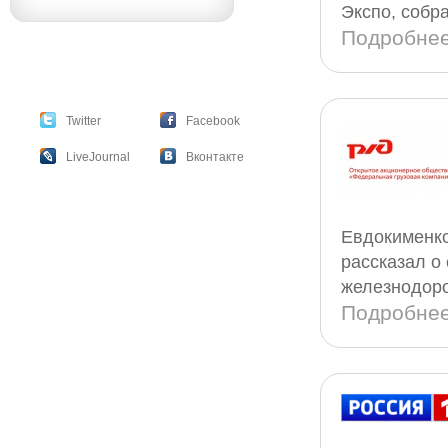
Экспо, собр
Подробне
Twitter
Facebook
LiveJournal
Вконтакте
Евдокименко
рассказал о
железнодоро
Подробне