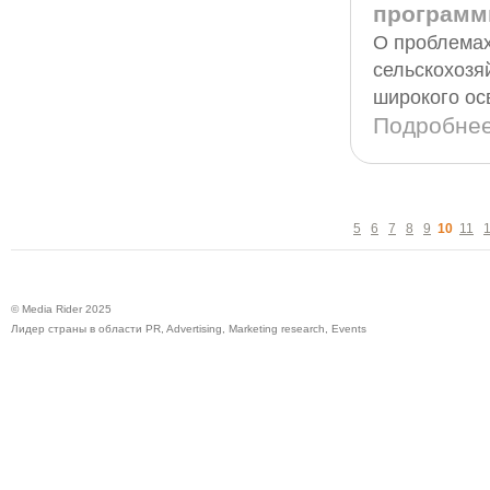
программы
О проблемах
сельскохозя
широкого ос
Подробне
5
6
7
8
9
10
11
© Media Rider 2025
Лидер страны в области PR, Advertising, Marketing research, Events