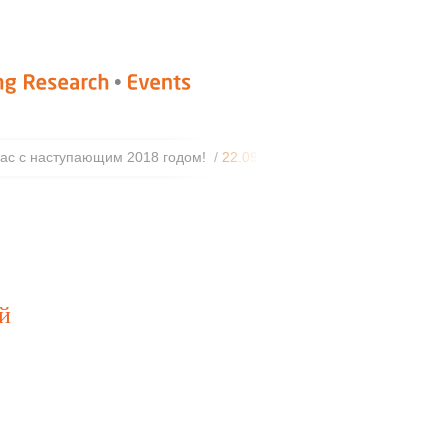
 с наступающим 2018 годом! /
22.09.2017
Разработана новая ме
й