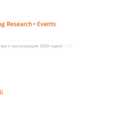
с с наступающим 2018 годом! /
22.09.2017
Разработана новая м
й